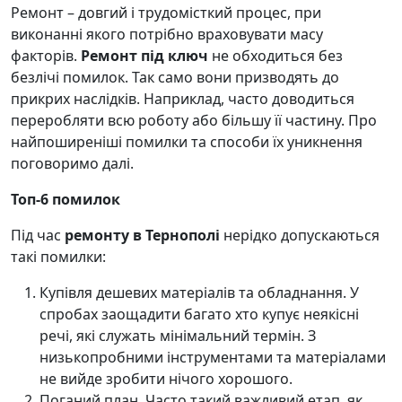
Ремонт – довгий і трудомісткий процес, при
виконанні якого потрібно враховувати масу
факторів.
Ремонт під ключ
не обходиться без
безлічі помилок. Так само вони призводять до
прикрих наслідків. Наприклад, часто доводиться
переробляти всю роботу або більшу її частину. Про
найпоширеніші помилки та способи їх уникнення
поговоримо далі.
Топ-6 помилок
Під час
ремонту в Тернополі
нерідко допускаються
такі помилки:
Купівля дешевих матеріалів та обладнання. У
спробах заощадити багато хто купує неякісні
речі, які служать мінімальний термін. З
низькопробними інструментами та матеріалами
не вийде зробити нічого хорошого.
Поганий план. Часто такий важливий етап, як