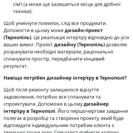
сім’ї (а може ще залишиться місце для дрібної
техніки).
Щоб уникнути помилок, слід все продумати.
Допомогти в цьому може
дизайн-проект
(Тернопіль)
. Це реалізація інтер’єру відповідно до усіх
ваших вимог. Проект
дизайну (Тернопіль)
дозволяє
розрахувати необхідні матеріали, раціонально
спланувати простір, передбачити кінцевий
результат.
Навіщо потрібен дизайнер інтер’єру в Тернополі?
Щоб після ремонту залишилося відчуття
задоволення, потрібно все спланувати та
спроектувати. Допоможе в цьому
дизайнер
інтер’єру в Тернополі
. Його першочергове завдання
полягає в розробці та створенні проекту, який буде
відповідати індивідуальним потребам клієнта з
технічної точки зору. Спеціаліст підбирає колірну