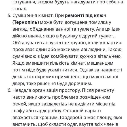
готування, згодом будуть нагадувати про себе на
стінах.
Суміщення кімнат. При
ремонті під ключ
(Тернопіль)
може бути допущена помилка у
вигляді об’єднання ванної та туалету. Але ця ідея
дійсно вдала, якщо в будинку є другий туалет.
Об’єднувати санвузол ще зручно, коли у квартирі
проживає один або максимум дві людини. Також
сумнівною є ідея комбінувати кухню з вітальнею.
Якщо зменшити кількість кімнат, мешканцям
потім ніде буде усамітнитися. Однак за наявності
декількох окремих приміщень, що мають міцні
двері, таке рішення буде доречним.
Невдала організація простору. Після ремонту
часто виникають проблеми з розміщенням
речей, якщо заздалегідь не виділити місце під
шафу або гардеробну. Останній варіант
вважається кращим. Гардеробна має площу, якої
вистачить, щоб скласти одяг, взуття всіх членів